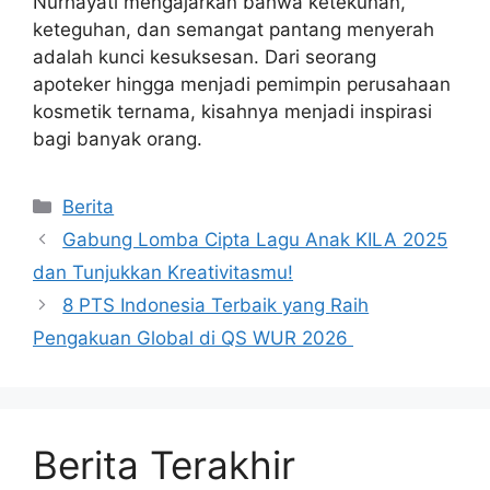
Nurhayati mengajarkan bahwa ketekunan,
keteguhan, dan semangat pantang menyerah
adalah kunci kesuksesan. Dari seorang
apoteker hingga menjadi pemimpin perusahaan
kosmetik ternama, kisahnya menjadi inspirasi
bagi banyak orang.
Kategori
Berita
Gabung Lomba Cipta Lagu Anak KILA 2025
dan Tunjukkan Kreativitasmu!
8 PTS Indonesia Terbaik yang Raih
Pengakuan Global di QS WUR 2026
Berita Terakhir