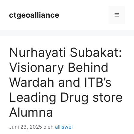
Langsung
ke
ctgeoalliance
Menu
isi
Nurhayati Subakat:
Visionary Behind
Wardah and ITB’s
Leading Drug store
Alumna
Juni 23, 2025
oleh
alliswel