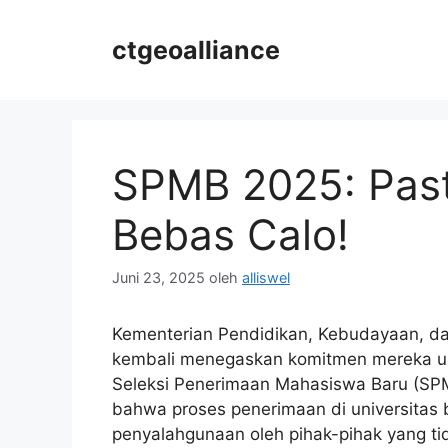
Langsung
ke
ctgeoalliance
isi
SPMB 2025: Past
Bebas Calo!
Juni 23, 2025
oleh
alliswel
Kementerian Pendidikan, Kebudayaan, 
kembali menegaskan komitmen mereka un
Seleksi Penerimaan Mahasiswa Baru (SP
bahwa proses penerimaan di universitas b
penyalahgunaan oleh pihak-pihak yang t